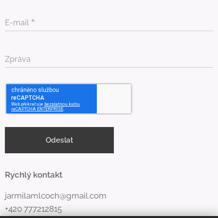
E-mail
Zpráva
Odeslat
Rychlý kontakt
jarmilamlcoch@gmail.com
+420 777212815