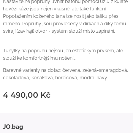
Nastavitelné popruhy uvnitř batohu pomocí uzlů z kulaté
hovězí kůže jsou nejen vkusné, ale také funkční.
Popotažením koženého lana lze nosit jako tašku přes
rameno. Popruhy jsou provlečeny v dírkách a díky tomu
svírají (zavírají) otvor - systém slouží místo zapínání.
Tunýlky na popruhu nejsou jen estetickým prvkem, ale
slouží ke komfortnějšímu nošení…
Barevné varianty na dotaz: červená, zelená-smaragdová,
čokoládová, koňaková, hořčicová, modrá-navy
4 490,00
Kč
JO.bag