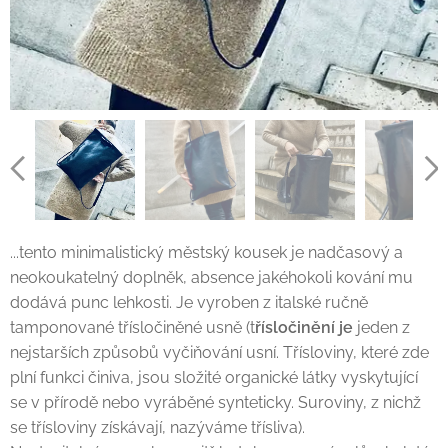
...tento minimalistický městský kousek je nadčasový a
neokoukatelný doplněk, absence jakéhokoli kování mu
dodává punc lehkosti. Je vyroben z italské ručně
tamponované třísločiněné usně (t
řísločinění je
jeden z
nejstarších způsobů vyčiňování usní. Třísloviny, které zde
plní funkci činiva, jsou složité organické látky vyskytující
se v přírodě nebo vyráběné synteticky. Suroviny, z nichž
se třísloviny získávají, nazýváme třísliva).