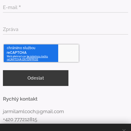
E-mail
Zpráva
Odeslat
Rychlý kontakt
jarmilamlcoch@gmail.com
+420 777212815