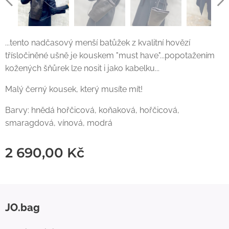
...tento nadčasový menší batůžek z kvalitní hovězí
třísločiněné ušně je kouskem "must have"...popotažením
kožených šňůrek lze nosit i jako kabelku...
Malý černý kousek, který musíte mít!
Barvy: hnědá hořčicová, koňaková, hořčicová,
smaragdová, vínová, modrá
2 690,00
Kč
JO.bag