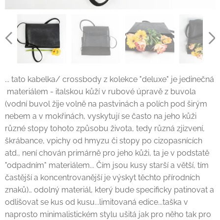
... tato kabelka/ crossbody z kolekce "deluxe" je jedinečná
materiálem - italskou kůží v rubové úpravě z buvola
(vodní buvol žije volně na pastvinách a polích pod širým
nebem a v mokřinách, vyskytují se často na jeho kůži
různé stopy tohoto způsobu života, tedy různá zjizvení,
škrábance, vpichy od hmyzu či stopy po cizopasnících
atd., není chován primárně pro jeho kůži, ta je v podstatě
"odpadním" materiálem... Čím jsou kusy starší a větší, tím
častější a koncentrovanější je výskyt těchto přírodních
znaků)… odolný materiál, který bude specificky patinovat a
odlišovat se kus od kusu...limitovaná edice...taška v
naprosto minimalistickém stylu ušitá jak pro něho tak pro