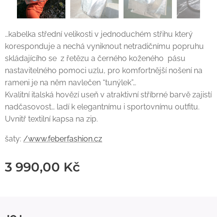
…kabelka střední velikosti v jednoduchém střihu který
koresponduje a nechá vyniknout netradičnímu popruhu
skládajícího se z řetězu a černého koženého pásu
nastavitelného pomoci uzlu, pro komfortnější nošení na
rameni je na něm navlečen “tunýlek”…
Kvalitní italská hovězí useň v atraktivní stříbrné barvě zajistí
nadčasovost… ladí k elegantnímu i sportovnímu outfitu.
Uvnitř textilní kapsa na zip.
šaty:
/www.feberfashion.cz
3 990,00
Kč