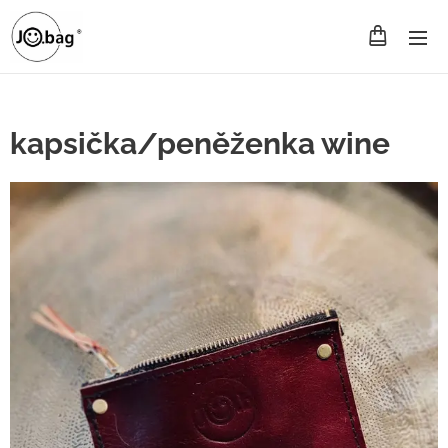
kapsička/peněženka wine