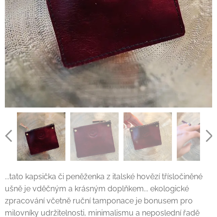
...tato kapsička či peněženka z italské hovězí třísločiněné
ušně je vděčným a krásným doplňkem... ekologické
zpracování včetně ruční tamponace je bonusem pro
milovníky udržitelnosti, minimalismu a neposlední řadě