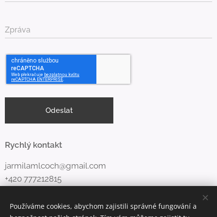
Zpráva
Odeslat
Rychlý kontakt
jarmilamlcoch@gmail.com
+420 777212815
Používáme cookies, abychom zajistili správné fungování a