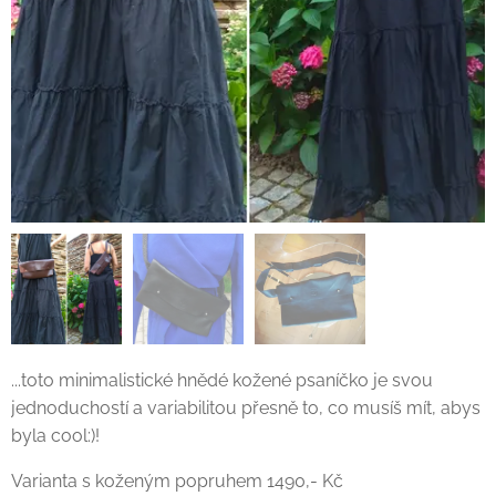
...toto minimalistické hnědé kožené psaníčko je svou
jednoduchostí a variabilitou přesně to, co musíš mít, abys
byla cool:)!
Varianta s koženým popruhem 1490,- Kč