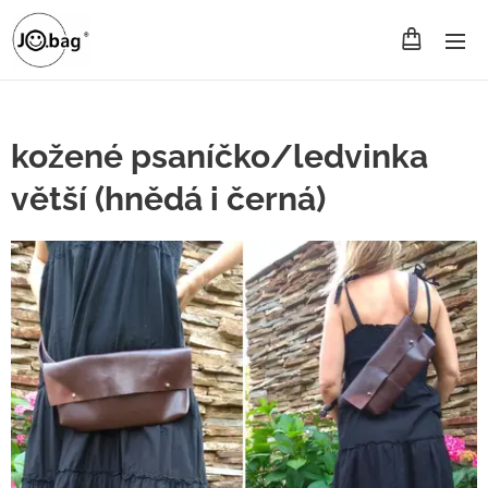
kožené psaníčko/ledvinka
větší (hnědá i černá)