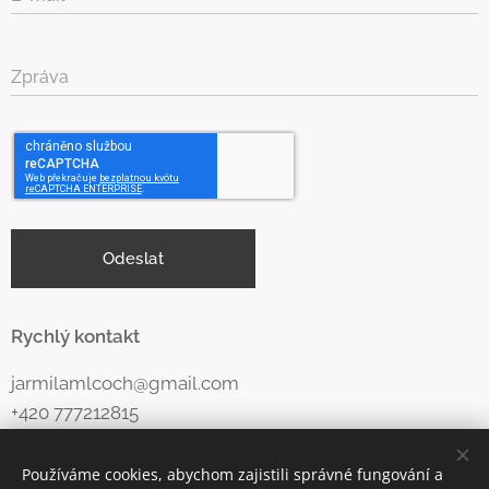
Zpráva
Odeslat
Rychlý kontakt
jarmilamlcoch@gmail.com
+420 777212815
Používáme cookies, abychom zajistili správné fungování a