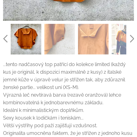
...tento nadčasový top patřící do kolekce limited (každý
kus je originál, k dispozici maximálně 2 kusy) z italské
jemné kůže v úpravě velur je střižen tak, aby zdůraznil
ženské partie... velikost uni (XS-M).
Výrazná leč nevtíravá barva (rezavě oranžová) lehce
kombinovatelná k jednobarevnému základu.
Ideální k minimalistickým doplňkům.
Sexy kousek k lodičkám i teniskám...
Větší výstřihy pod paží zajišťují vzdušnost.
Originalita umocněna faktem, že je střižen z jednoho kusu