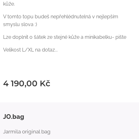
kůže.
V tomto topu budeš nepřehlédnutelná v nejlepším
smyslu slova :)
Lze doplnit o šátek ze stejné kůže a minikabelku- pište
Velikost L/XL na dotaz...
4 190,00
Kč
JO.bag
Jarmila original bag