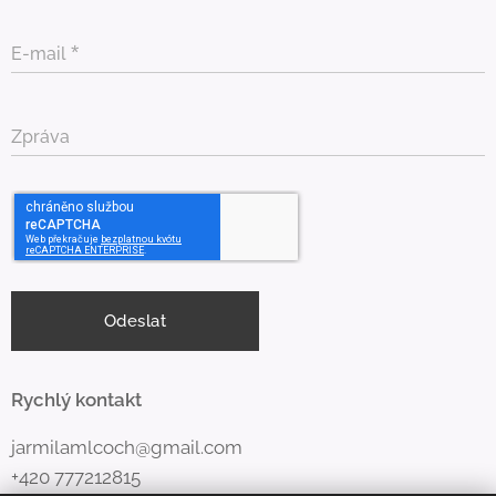
E-mail
Zpráva
Odeslat
Rychlý kontakt
jarmilamlcoch@gmail.com
+420 777212815