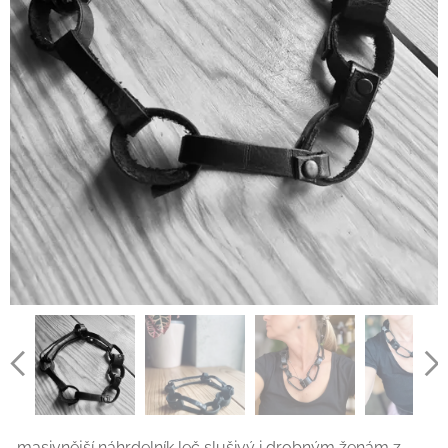
…masivnější náhrdelník leč slušivý i drobným ženám z