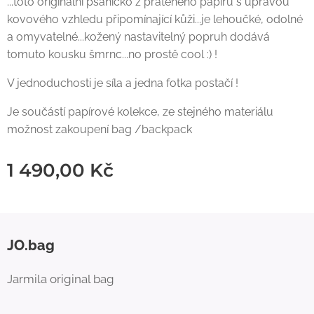
...toto originální psaníčko z prateného papíru s úpravou
kovového vzhledu připomínající kůži...je lehoučké, odolné
a omyvatelné...kožený nastavitelný popruh dodává
tomuto kousku šmrnc...no prostě cool :) !
V jednoduchosti je síla a jedna fotka postačí !
Je součástí papírové kolekce, ze stejného materiálu
možnost zakoupení bag /backpack
1 490,00
Kč
JO.bag
Jarmila original bag