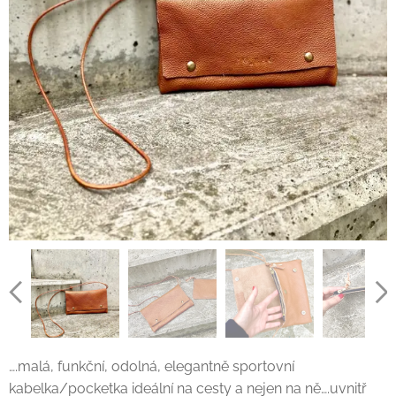
….malá, funkční, odolná, elegantně sportovní
kabelka/pocketka ideální na cesty a nejen na ně….uvnitř