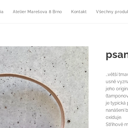
ia
Atelier Marešova 8 Brno
Kontakt
Všechny produ
psan
…větší tma
usně vyzna
jeho origi
(tamponov
je typická
nanášení b
oxiduje.
Střihově m