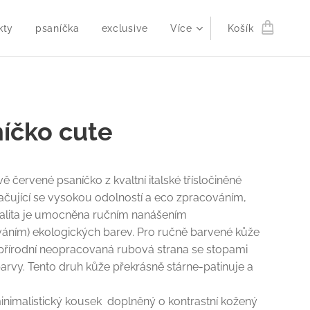
kty
psaníčka
exclusive
Více
Košík
íčko cute
vě červené psaníčko z kvaltní italské třísločiněné
čující se vysokou odolností a eco zpracováním,
nalita je umocněna ručním nanášením
áním) ekologických barev. Pro ručně barvené kůže
 přírodní neopracovaná rubová strana se stopami
arvy. Tento druh kůže překrásně stárne-patinuje a
inimalistický kousek doplněný o kontrastní kožený