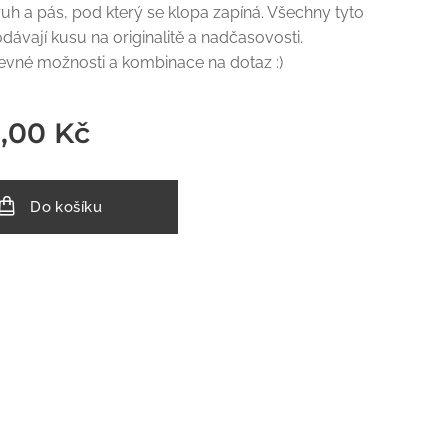
uh a pás, pod který se klopa zapíná. Všechny tyto
odávají kusu na originalitě a nadčasovosti.
evné možnosti a kombinace na dotaz :)
,00
Kč
Do košíku