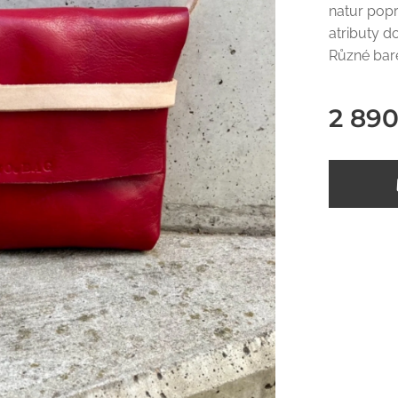
natur popr
atributy d
Různé bar
2 890