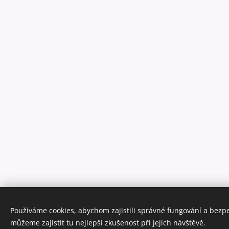
Používáme cookies, abychom zajistili správné fungování a bezp
můžeme zajistit tu nejlepší zkušenost při jejich návštěvě.