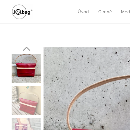
Úvod
O mně
Med