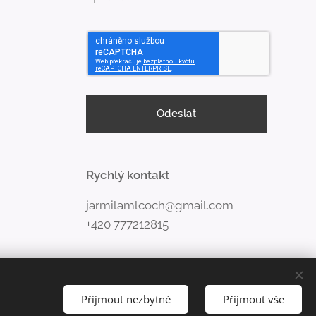
Odeslat
Rychlý kontakt
jarmilamlcoch@gmail.com
+420 777212815
Přijmout nezbytné
Přijmout vše