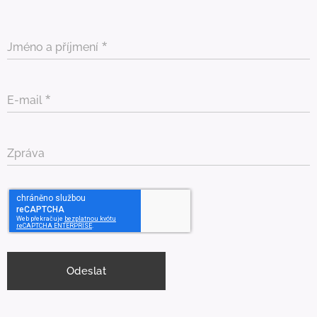
Jméno a příjmení
E-mail
Zpráva
Odeslat