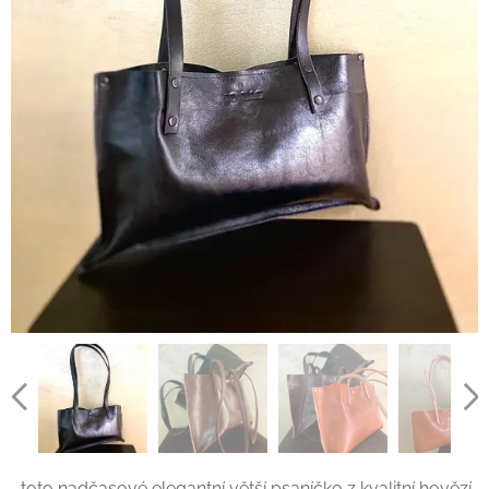
...toto nadčasové elegantní větší psaníčko z kvalitní hovězí