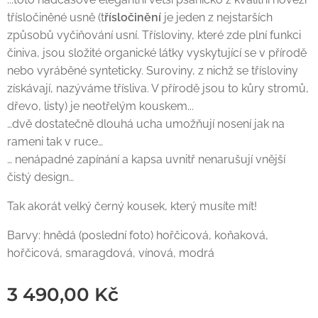
třísločiněné usně (t
řísločinění
je jeden z nejstarších
způsobů vyčiňování usní. Třísloviny, které zde plní funkci
činiva, jsou složité organické látky vyskytující se v přírodě
nebo vyráběné synteticky. Suroviny, z nichž se třísloviny
získávají, nazýváme třísliva. V přírodě jsou to kůry stromů,
dřevo, listy) je neotřelým kouskem...
…dvě dostatečně dlouhá ucha umožňují nosení jak na
rameni tak v ruce…
… nenápadné zapínání a kapsa uvnitř nenarušují vnější
čistý design…
Tak akorát velký černý kousek, který musíte mít!
Barvy: hnědá (poslední foto) hořčicová, koňaková,
hořčicová, smaragdová, vínová, modrá
3 490,00
Kč