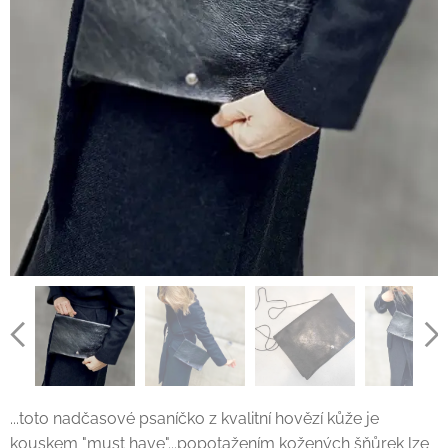
...toto nadčasové psaníčko z kvalitní hovězí kůže je
kouskem "must have"...popotažením kožených šňůrek lze