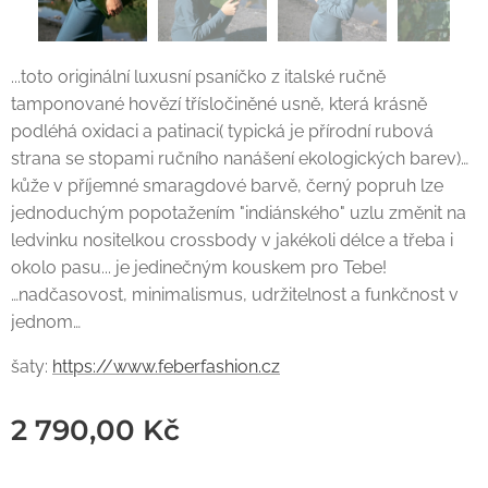
...toto originální luxusní psaníčko z italské ručně
tamponované hovězí třísločiněné usně, která krásně
podléhá oxidaci a patinaci( typická je přírodní rubová
strana se stopami ručního nanášení ekologických barev)…
kůže v příjemné smaragdové barvě, černý popruh lze
jednoduchým popotažením "indiánského" uzlu změnit na
ledvinku nositelkou crossbody v jakékoli délce a třeba i
okolo pasu... je jedinečným kouskem pro Tebe!
…nadčasovost, minimalismus, udržitelnost a funkčnost v
jednom…
šaty:
https://www.feberfashion.cz
2 790,00
Kč