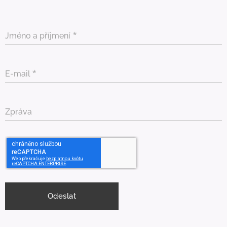
Jméno a příjmení
E-mail
Zpráva
Odeslat