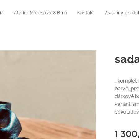
ia
Atelier Marešova 8 Brno
Kontakt
Všechny produ
sada
...komple
barvě...pr
dárkové ba
variant: s
čokoládová.
1 300