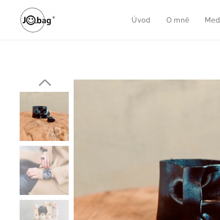
Úvod
O mně
Med