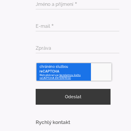
Jméno a příjmení
E-mail
Zpráva
Odeslat
Rychlý kontakt