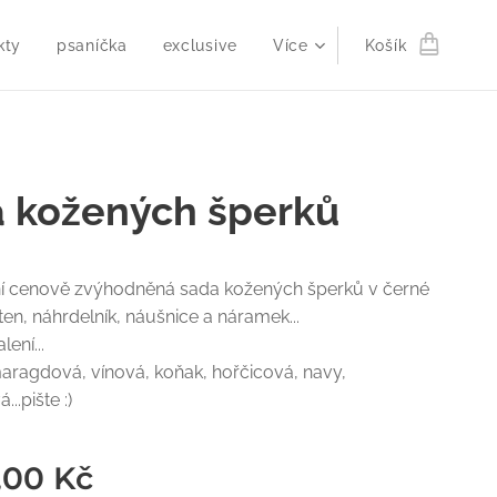
kty
psaníčka
exclusive
Více
Košík
 kožených šperků
tní cenově zvýhodněná sada kožených šperků v černé
sten, náhrdelník, náušnice a náramek...
lení...
maragdová, vínová, koňak, hořčicová, navy,
..pište :)
,00
Kč