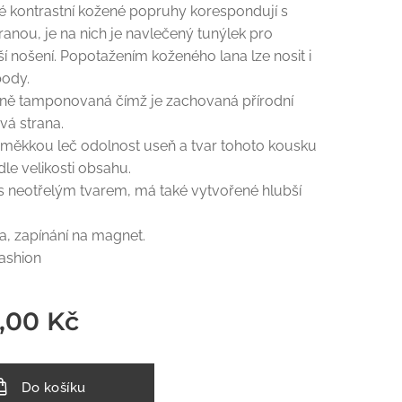
né kontrastní kožené popruhy korespondují s
anou, je na nich je navlečený tunýlek pro
í nošení. Popotažením koženého lana lze nosit i
body.
čně tamponovaná čímž je zachovaná přírodní
vá strana.
 měkkou leč odolnost useň a tvar tohoto kousku
le velikosti obsahu.
s neotřelým tvarem, má také vytvořené hlubší
a, zapínání na magnet.
fashion
,00
Kč
Do košíku