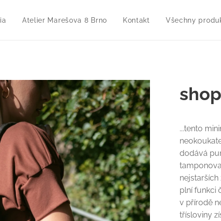
ia
Atelier Marešova 8 Brno
Kontakt
Všechny produ
shop
...tento mi
neokoukate
dodává punc
tamponovan
nejstarších
plní funkci 
v přírodě n
třísloviny z