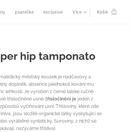
kty
psaníčka
exclusive
Více
Košík
per hip tamponato
nimalistický městský kousek je nadčasový a
lný doplněk, absence jakéhokoli kování mu
 lehkosti. Je vyroben z černé talské ručně
é třísločiněné usně (t
řísločinění je
jeden z
 způsobů vyčiňování usní. Třísloviny, které zde
činiva, jsou složité organické látky vyskytující se
ebo vyráběné synteticky. Suroviny, z nichž se
ískávají, nazýváme třísliva).