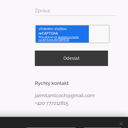
Zpráva
Odeslat
Rychlý kontakt
jarmilamlcoch@gmail.com
+420 777212815