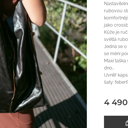
Nastavitel
rubovou str
komfortnějš
jako cross
Kůže je ru
světlá rubo
Jedná se o
se mění pod
Maxi taška 
dno…
Uvnitř kaps
šaty: feber
4 490