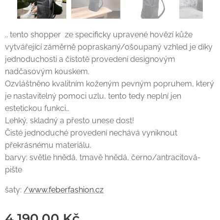
.. tento shopper ze specificky upravené hovězí kůže
vytvářející záměrně popraskaný/ošoupaný vzhled je díky
jednoduchosti a čistotě provedení designovým
nadčasovým kouskem.
Ozvláštněno kvalitním koženým pevným popruhem, který
je nastavitelný pomoci uzlu, tento tedy neplní jen
estetickou funkci…
Lehký, skladný a přesto unese dost!
Čisté jednoduché provedení nechává vyniknout
překrásnému materiálu.
barvy: světle hnědá, tmavě hnědá, černo/antracitová-
pište
šaty:
/www.feberfashion.cz
4 190,00
Kč