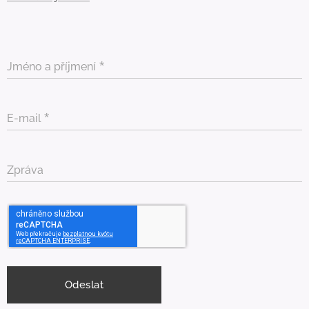
Jméno a příjmení
E-mail
Zpráva
Odeslat