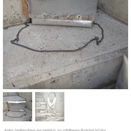
..toto jedinečné psaníčko ze stříbrné italské kůže,